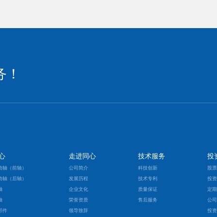
务！
心
走进同心
技术服务
投
动轴（前轴）
公司简介
科技创新
股
动轴（后轴）
发展历程
技术专利
投
轴
企业文化
质量保证
定
轴
荣誉资质
售后服务
公
部件
领导致辞
投