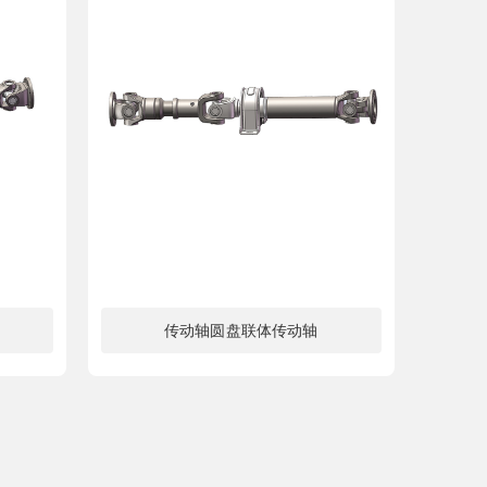
传动轴圆盘联体传动轴
了解更多