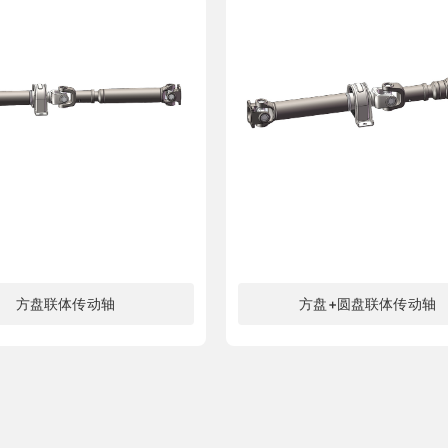
方盘联体传动轴
方盘+圆盘联体传动轴
了解更多
了解更多