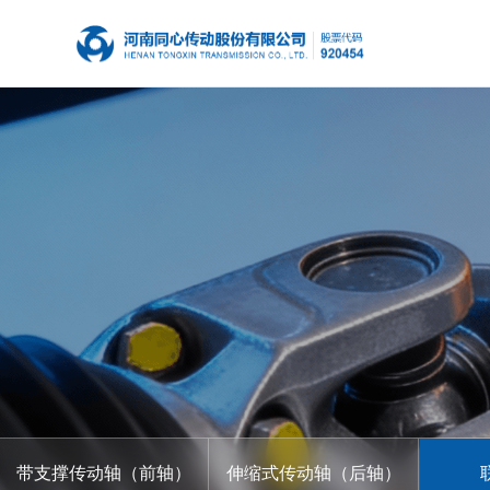
带支撑传动轴（前轴）
伸缩式传动轴（后轴）