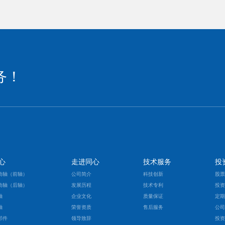
务！
心
走进同心
技术服务
投
动轴（前轴）
公司简介
科技创新
股
动轴（后轴）
发展历程
技术专利
投
轴
企业文化
质量保证
定
轴
荣誉资质
售后服务
公
部件
领导致辞
投