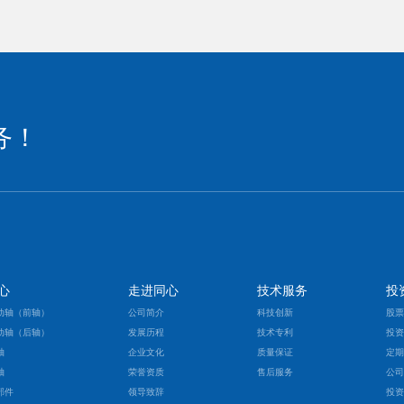
务！
心
走进同心
技术服务
投
动轴（前轴）
公司简介
科技创新
股
动轴（后轴）
发展历程
技术专利
投
轴
企业文化
质量保证
定
轴
荣誉资质
售后服务
公
部件
领导致辞
投