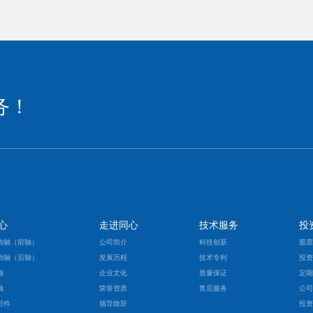
务！
心
走进同心
技术服务
投
动轴（前轴）
公司简介
科技创新
股
动轴（后轴）
发展历程
技术专利
投
轴
企业文化
质量保证
定
轴
荣誉资质
售后服务
公
部件
领导致辞
投