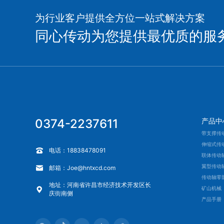
为行业客户提供全方位一站式解决方案
同心传动为您提供最优质的服
0374-2237611
产品中
带支撑传
伸缩式传
电话：18838478091
联体传动
翼型传动
邮箱：Joe@hntxcd.com
传动轴零
地址：河南省许昌市经济技术开发区长
矿山机械
庆街南侧
产品手册