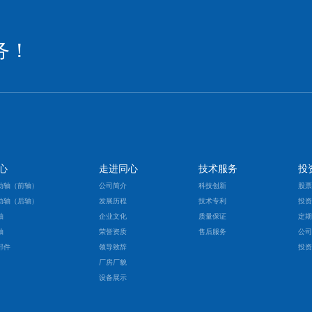
务！
心
走进同心
技术服务
投
动轴（前轴）
公司简介
科技创新
股
动轴（后轴）
发展历程
技术专利
投
轴
企业文化
质量保证
定
轴
荣誉资质
售后服务
公
部件
领导致辞
投
厂房厂貌
设备展示