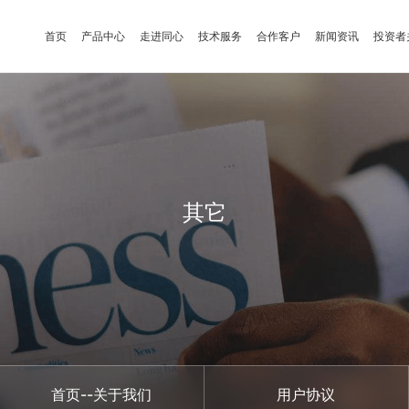
首页
产品中心
走进同心
技术服务
合作客户
新闻资讯
投资者
其它
首页--关于我们
用户协议