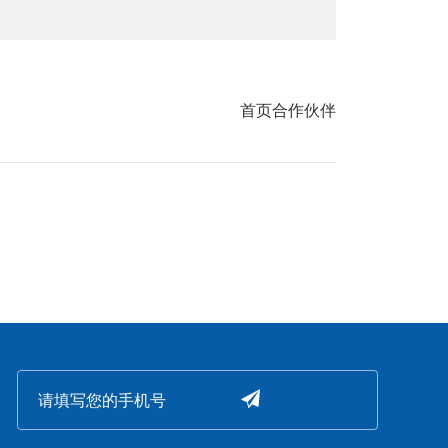
首页合作伙伴