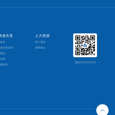
资者关系
人力资源
票信息
用人理念
资者关系活动
招聘岗位
期报告
司治理
【微信扫码关注我们】
资者联系