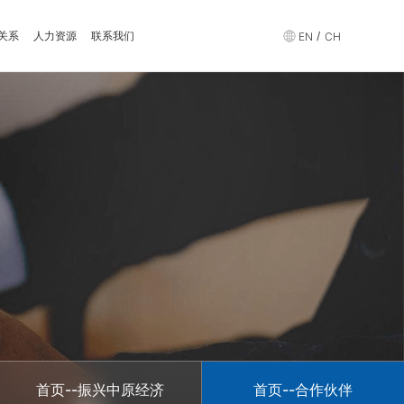
关系
人力资源
联系我们
/
EN
CH
首页--振兴中原经济
首页--合作伙伴