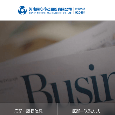
底部--版权信息
底部--联系方式