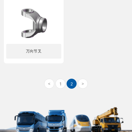
万向节叉
了解更多
1
2
<
>